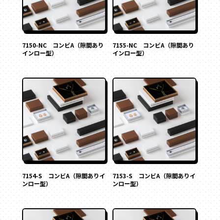
フォトフレーム
丸箱
楕円箱
マグネット付き
Vカット
その他
底ワンタッチ
ペーパーバック
ポーチ
7150-NC コンビA（隙間あり
7155-NC コンビA（隙間あり
インロー型）
インロー型）
スライド式
トムソンケース
フラップ式
変形箱
ハート形
多角形
家型
バック型
かご型
ドーム型
7154-S コンビA（隙間ありイ
7153-S コンビA（隙間ありイ
ピロー型
ンロー型）
ンロー型）
丸箱
楕円箱