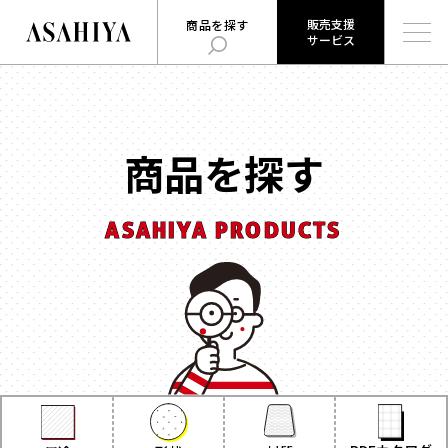
販売支援
商品を探す
サービス
販売支援
旭屋について
旭屋ジャーナル
サービス
ABOUT US
ASAHIYA JOURNAL
とは
商品を探す
ハコまじめさんに相談だ！
ログイン
Q&A
ASAHIYA PRODUCTS
販売支援サービスとは
商品を探す
ログイン
お知らせ
用途
で探す
お問い合わせ
時計
会社概要
お菓子
形状
で探す
採用情報
ジュエリー
ウェブカタログ
雑貨
角箱