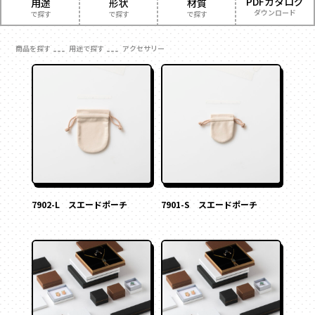
PDFカタログ
用途
形状
材質
フラワー
かぶせ式
材質
ダウンロード
で探す
で探す
で探す
で探す
ウェディング・ブライダル
インロー式
ギフト
時計
角箱
紙
お菓子
サテン
紙
商品を探す
用途で探す
アクセサリー
丁番型
アクセサリー
ジュエリー
レザー
雑貨
合成
かぶせ式
インロー式
サテン
マウント型
コスメ
フラワー
ベロア
ウェディング・ブライダル
スエード
丁番型
マウント型
095-882-1230
レザー
アパレル
ギフト
クリアケース
アクセサリー
プラスチック
BOOK型
BOOK型
多角形
tel.
合成
コスメ
木箱
アパレル
食品
家型
バック型
多角形
ベロア
食品
フルーツ
お電話受付時間／月〜金曜
9:00〜17:30 （土日祝を除く）
カゴ型
ドーム型
フルーツ
家型
スエード
お酒
お茶
2段式
開くタイプ
お酒
ステイショナリー
保管箱
クリアケース
バック型
身箱のみ
ステッチ留め
メールでお問い合わせ
お茶
ゲーム
フォト
プラスチック
スリーブ
のせふた式
カゴ型
ステイショナリー
陶器
メガネ
フォトフレーム
マグネット付き
木箱
ドーム型
保管箱
玩具
電子機器
Vカット
底ワンタッチ
キーボックス
その他
ゲーム
2段式
スライド式
フラップ式
7902-L スエードポーチ
7901-S スエードポーチ
フォト
開くタイプ
変形箱
陶器
身箱のみ
ハート形
多角形
メガネ
ステッチ留め
家型
バック型
玩具
かご型
ドーム型
スリーブ
電子機器
ピロー型
キーボックス
のせふた式
その他