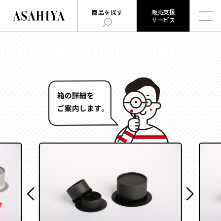
販売支援
商品を探す
サービス
販売支援
旭屋について
旭屋ジャーナル
サービス
ABOUT US
ASAHIYA JOURNAL
とは
ハコまじめさんに相談だ！
ログイン
Q&A
販売支援サービスとは
商品を探す
ログイン
お知らせ
用途
で探す
お問い合わせ
時計
会社概要
お菓子
形状
で探す
採用情報
ジュエリー
ウェブカタログ
雑貨
角箱