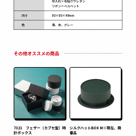
フォトフレーム
中入れ＝布貼りウレタン
リボン＝ベルベット
マグネット付き
内寸
80×80×49mm
Vカット
底ワンタッチ
色
黒、赤、グレー
スライド式
フラップ式
その他オススメの商品
変形箱
ハート形
多角形
家型
バック型
かご型
ドーム型
ピロー型
丸箱
7321 フェザー（カブセ型）時
シルクハットBOX M※現在、廃
楕円箱
計ボックス
番品