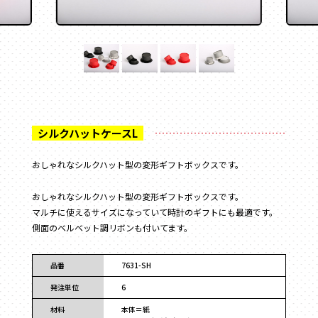
フラワー
かぶせ式
材質
で探す
ウェディング・ブライダル
インロー式
ギフト
紙
丁番型
アクセサリー
サテン
マウント型
コスメ
095-882-1230
レザー
アパレル
BOOK型
tel.
合成
食品
多角形
ベロア
お電話受付時間／月〜金曜
9:00〜17:30 （土日祝を除く）
フルーツ
家型
スエード
お酒
クリアケース
バック型
メールでお問い合わせ
お茶
プラスチック
おしゃれなシルクハット型の変形ギフトボックスです。
カゴ型
ステイショナリー
木箱
ドーム型
保管箱
おしゃれなシルクハット型の変形ギフトボックスです。
ゲーム
2段式
マルチに使えるサイズになっていて時計のギフトにも最適です。
フォト
開くタイプ
側面のベルベット調リボンも付いてます。
陶器
身箱のみ
メガネ
ステッチ留め
品番
7631-SH
玩具
スリーブ
電子機器
発注単位
6
キーボックス
のせふた式
材料
本体＝紙
その他