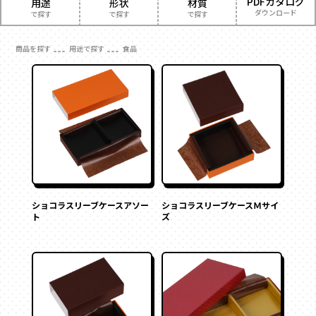
PDFカタログ
用途
形状
材質
フラワー
かぶせ式
材質
ダウンロード
で探す
で探す
で探す
で探す
ウェディング・ブライダル
インロー式
ギフト
時計
角箱
紙
お菓子
サテン
紙
商品を探す
用途で探す
食品
丁番型
アクセサリー
ジュエリー
レザー
雑貨
合成
かぶせ式
インロー式
サテン
マウント型
コスメ
フラワー
ベロア
ウェディング・ブライダル
スエード
丁番型
マウント型
095-882-1230
レザー
アパレル
ギフト
クリアケース
アクセサリー
プラスチック
BOOK型
BOOK型
多角形
tel.
合成
コスメ
木箱
アパレル
食品
家型
バック型
多角形
ベロア
食品
フルーツ
お電話受付時間／月〜金曜
9:00〜17:30 （土日祝を除く）
カゴ型
ドーム型
フルーツ
家型
スエード
お酒
お茶
2段式
開くタイプ
お酒
ステイショナリー
保管箱
クリアケース
バック型
身箱のみ
ステッチ留め
メールでお問い合わせ
お茶
ゲーム
フォト
プラスチック
スリーブ
のせふた式
カゴ型
ステイショナリー
陶器
メガネ
フォトフレーム
マグネット付き
木箱
ドーム型
保管箱
玩具
電子機器
Vカット
底ワンタッチ
キーボックス
その他
ゲーム
2段式
スライド式
フラップ式
ショコラスリーブケースアソー
ショコラスリーブケースＭサイ
ト
ズ
フォト
開くタイプ
変形箱
陶器
身箱のみ
ハート形
多角形
メガネ
ステッチ留め
家型
バック型
玩具
かご型
ドーム型
スリーブ
電子機器
ピロー型
キーボックス
のせふた式
その他