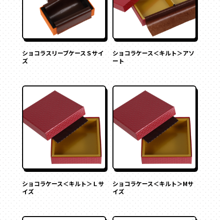
フォトフレーム
丸箱
楕円箱
マグネット付き
Vカット
その他
底ワンタッチ
ペーパーバック
ポーチ
ショコラスリーブケースＳサイ
ショコラケース＜キルト＞アソ
スライド式
トムソンケース
ズ
ート
フラップ式
変形箱
ハート形
多角形
家型
バック型
かご型
ドーム型
ピロー型
ショコラケース＜キルト＞Ｌサ
ショコラケース＜キルト＞Mサ
イズ
イズ
丸箱
楕円箱