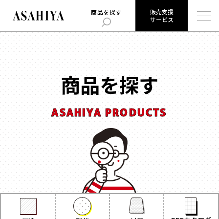
販売支援
商品を探す
サービス
販売支援
旭屋について
旭屋ジャーナル
サービス
ABOUT US
ASAHIYA JOURNAL
とは
商品を探す
ハコまじめさんに相談だ！
ログイン
Q&A
ASAHIYA PRODUCTS
販売支援サービスとは
商品を探す
ログイン
お知らせ
用途
で探す
お問い合わせ
時計
会社概要
お菓子
形状
で探す
採用情報
ジュエリー
ウェブカタログ
雑貨
角箱