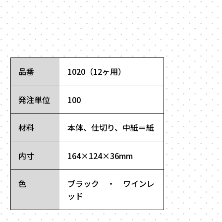
品番
1020（12ヶ用）
発注単位
100
材料
本体、仕切り、中紙＝紙
内寸
164×124×36mm
色
ブラック ・ ワインレ
ッド