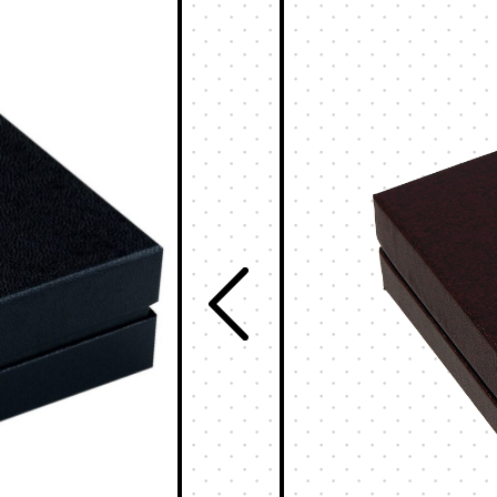
食品
販売支援サービスとは
フルーツ
ログイン
お酒
お茶
ステイショナリ
お知らせ
保管箱
ゲーム
お問い合わせ
フォト
会社概要
陶器
メガネ
採用情報
玩具
ウェブカタログ
電子機器
キーボックス
その他