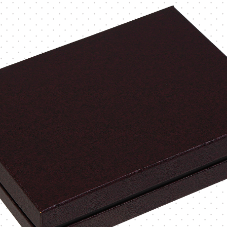
Vカット
底ワンタ
スライド式
フラップ
変形箱
ハート形
多角形
ー
家型
バック型
かご型
ドーム型
ピロー型
丸箱
楕円箱
その他
ペーパーバック
ポーチ
トムソンケース