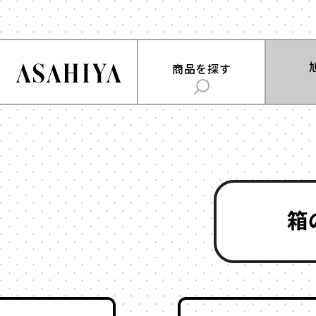
商品を
商品を探す
旭屋について
用途
で探
ABOUT US
時計
お菓子
旭屋ジャーナル
ジュエリー
雑貨
ASAHIYA JOURNAL
フラワー
ウェディング・ブ
ギフト
ハコまじめさんに相談だ！
アクセサリー
Q&A
コスメ
アパレル