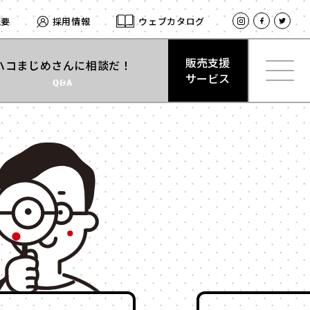
概要
採用情報
ウェブカタログ
販売支援
ハコまじめさんに相談だ！
サービス
Q&A
材質
で探す
販売支援
紙
サービス
とは
式
サテン
型
レザー
合成
ログイン
ベロア
スエード
プ
クリアケース
留め
プラスチック
式
木箱
ト付き