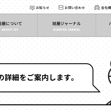
お知らせ
お問い合わせ
会社
探す
旭屋について
旭屋ジャーナル
ABOUT US
ASAHIYA JARNAL
形状
す
で探す
角箱
かぶせ式
インロー
丁番型
マウント
BOOK型
多角形
家型
バック型
カゴ型
ドーム型
ライダル
2段式
開くタイ
身箱のみ
ステッチ
スリーブ
のせふた
フォトフレーム
マグネッ