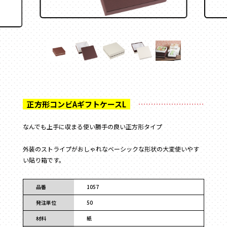
フラワー
かぶせ式
材質
で探す
ウェディング・ブライダル
インロー式
ギフト
紙
丁番型
アクセサリー
サテン
マウント型
コスメ
095-882-1230
レザー
アパレル
BOOK型
tel.
合成
食品
多角形
ベロア
お電話受付時間／月〜金曜
9:00〜17:30 （土日祝を除く）
フルーツ
家型
スエード
お酒
クリアケース
バック型
メールでお問い合わせ
お茶
プラスチック
カゴ型
ステイショナリー
なんでも上手に収まる使い勝手の良い正方形タイプ
木箱
ドーム型
保管箱
ゲーム
2段式
外装のストライプがおしゃれなベーシックな形状の大変使いやす
フォト
開くタイプ
い貼り箱です。
陶器
身箱のみ
メガネ
ステッチ留め
品番
1057
玩具
スリーブ
電子機器
発注単位
50
キーボックス
のせふた式
材料
紙
その他