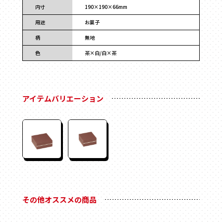
フォトフレーム
内寸
190×190×66mm
マグネット付き
用途
お菓子
Vカット
柄
無地
底ワンタッチ
色
茶×白/白×茶
スライド式
フラップ式
変形箱
アイテムバリエーション
ハート形
多角形
家型
バック型
かご型
ドーム型
ピロー型
その他オススメの商品
丸箱
楕円箱