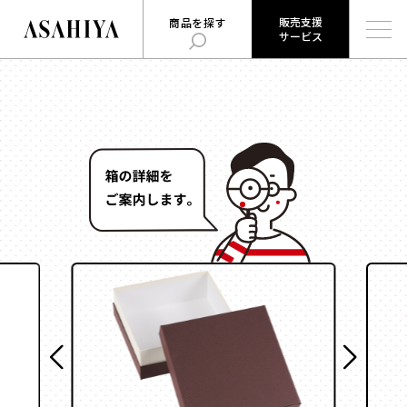
販売支援
商品を探す
サービス
販売支援
旭屋について
旭屋ジャーナル
サービス
ABOUT US
ASAHIYA JOURNAL
とは
ハコまじめさんに相談だ！
ログイン
Q&A
販売支援サービスとは
商品を探す
ログイン
お知らせ
用途
で探す
お問い合わせ
時計
会社概要
お菓子
形状
で探す
採用情報
ジュエリー
ウェブカタログ
雑貨
角箱