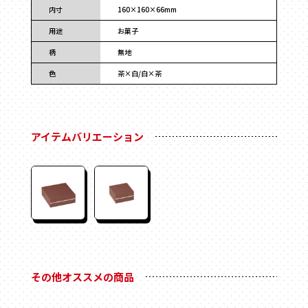
フォトフレーム
内寸
160×160×66mm
マグネット付き
用途
お菓子
Vカット
柄
無地
底ワンタッチ
色
茶×白/白×茶
スライド式
フラップ式
変形箱
アイテムバリエーション
ハート形
多角形
家型
バック型
かご型
ドーム型
ピロー型
その他オススメの商品
丸箱
楕円箱