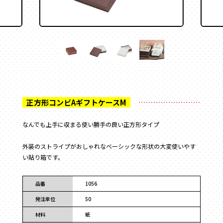
フラワー
かぶせ式
材質
で探す
ウェディング・ブライダル
インロー式
ギフト
紙
丁番型
アクセサリー
サテン
マウント型
コスメ
095-882-1230
レザー
アパレル
BOOK型
tel.
合成
食品
多角形
ベロア
お電話受付時間／月〜金曜
9:00〜17:30 （土日祝を除く）
フルーツ
家型
スエード
お酒
クリアケース
バック型
メールでお問い合わせ
お茶
プラスチック
カゴ型
ステイショナリー
なんでも上手に収まる使い勝手の良い正方形タイプ
木箱
ドーム型
保管箱
ゲーム
2段式
外装のストライプがおしゃれなベーシックな形状の大変使いやす
フォト
開くタイプ
い貼り箱です。
陶器
身箱のみ
メガネ
ステッチ留め
品番
1056
玩具
スリーブ
電子機器
発注単位
50
キーボックス
のせふた式
材料
紙
その他