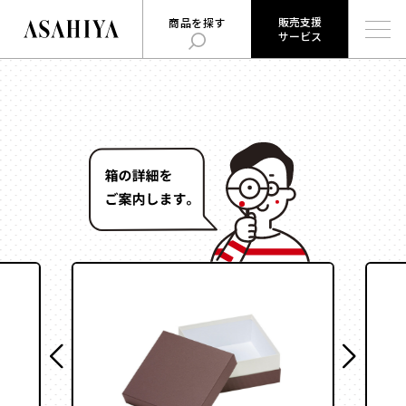
販売支援
商品を探す
サービス
販売支援
旭屋について
旭屋ジャーナル
サービス
ABOUT US
ASAHIYA JOURNAL
とは
ハコまじめさんに相談だ！
ログイン
Q&A
販売支援サービスとは
商品を探す
ログイン
お知らせ
用途
で探す
お問い合わせ
時計
会社概要
お菓子
形状
で探す
採用情報
ジュエリー
ウェブカタログ
雑貨
角箱