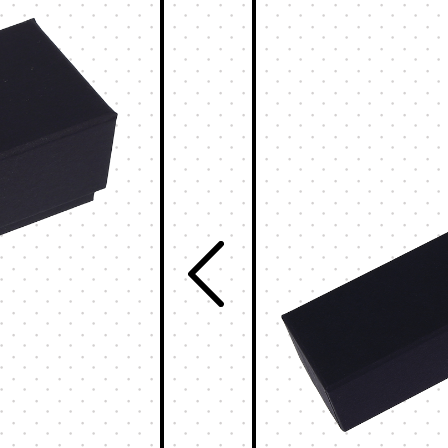
食品
販売支援サービスとは
フルーツ
ログイン
お酒
お茶
ステイショナリ
お知らせ
保管箱
ゲーム
お問い合わせ
フォト
会社概要
陶器
メガネ
採用情報
玩具
ウェブカタログ
電子機器
キーボックス
その他