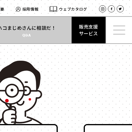
概要
採用情報
ウェブカタログ
販売支援
ハコまじめさんに相談だ！
サービス
Q&A
材質
で探す
販売支援
紙
サービス
とは
式
サテン
型
レザー
合成
ログイン
ベロア
スエード
プ
クリアケース
留め
プラスチック
式
木箱
ト付き