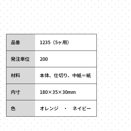
品番
1235（5ヶ用）
発注単位
200
材料
本体、仕切り、中紙＝紙
内寸
180×35×30mm
色
オレンジ ・ ネイビー