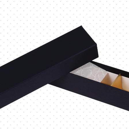
Vカット
底ワンタ
スライド式
フラップ
変形箱
ハート形
多角形
ー
家型
バック型
かご型
ドーム型
ピロー型
丸箱
楕円箱
その他
ペーパーバック
ポーチ
トムソンケース