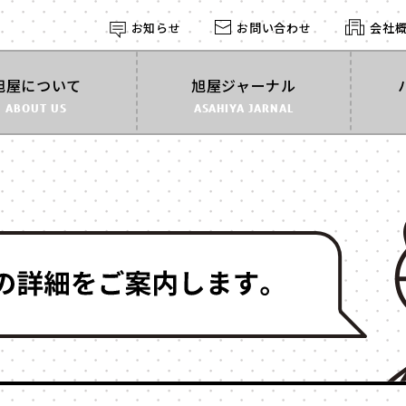
お知らせ
お問い合わせ
会社
探す
旭屋について
旭屋ジャーナル
ABOUT US
ASAHIYA JARNAL
形状
す
で探す
角箱
かぶせ式
インロー
丁番型
マウント
BOOK型
多角形
家型
バック型
カゴ型
ドーム型
ライダル
2段式
開くタイ
身箱のみ
ステッチ
スリーブ
のせふた
フォトフレーム
マグネッ