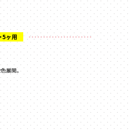
2色展開。
。