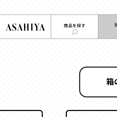
商品を
商品を探す
旭屋について
用途
で探
ABOUT US
時計
お菓子
旭屋ジャーナル
ジュエリー
雑貨
ASAHIYA JOURNAL
フラワー
ウェディング・ブ
ギフト
ハコまじめさんに相談だ！
アクセサリー
Q&A
コスメ
アパレル