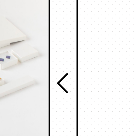
食品
販売支援サービスとは
フルーツ
ログイン
お酒
お茶
ステイショナリ
お知らせ
保管箱
ゲーム
お問い合わせ
フォト
会社概要
陶器
メガネ
採用情報
玩具
ウェブカタログ
電子機器
キーボックス
その他