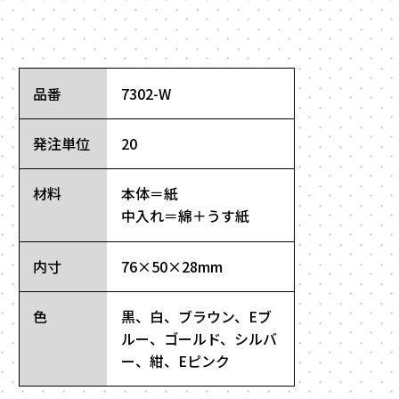
品番
7302-W
発注単位
20
材料
本体＝紙
中入れ＝綿＋うす紙
内寸
76×50×28mm
色
黒、白、ブラウン、Eブ
ルー、ゴールド、シルバ
ー、紺、Eピンク