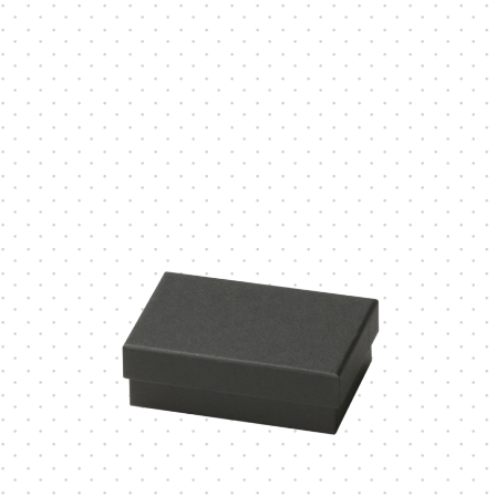
Vカット
底ワンタ
スライド式
フラップ
変形箱
ハート形
多角形
ー
家型
バック型
かご型
ドーム型
ピロー型
丸箱
楕円箱
その他
ペーパーバック
ポーチ
トムソンケース