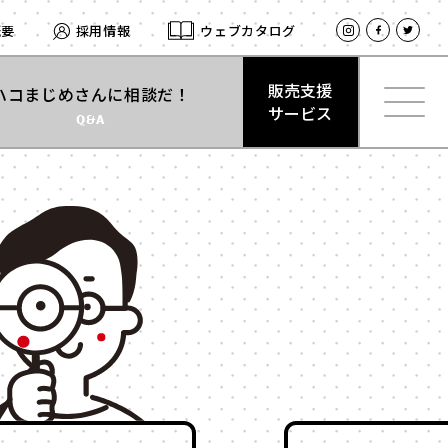
概要
採用情報
ウェブカタログ
販売支援
ハコまじめさんに相談だ！
サービス
Q&A
材質
で探す
販売支援
紙
サービス
とは
式
サテン
型
レザー
合成
ログイン
ベロア
スエード
プ
クリアケース
留め
プラスチック
式
木箱
ト付き