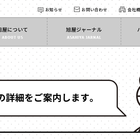
お知らせ
お問い合わせ
会社
探す
旭屋について
旭屋ジャーナル
ABOUT US
ASAHIYA JARNAL
形状
す
で探す
角箱
かぶせ式
インロー
丁番型
マウント
BOOK型
多角形
家型
バック型
カゴ型
ドーム型
ライダル
2段式
開くタイ
身箱のみ
ステッチ
スリーブ
のせふた
フォトフレーム
マグネッ