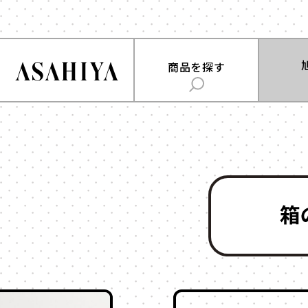
商品を
商品を探す
旭屋について
用途
で探
ABOUT US
時計
お菓子
旭屋ジャーナル
ジュエリー
雑貨
ASAHIYA JOURNAL
フラワー
ウェディング・ブ
ギフト
ハコまじめさんに相談だ！
アクセサリー
Q&A
コスメ
アパレル