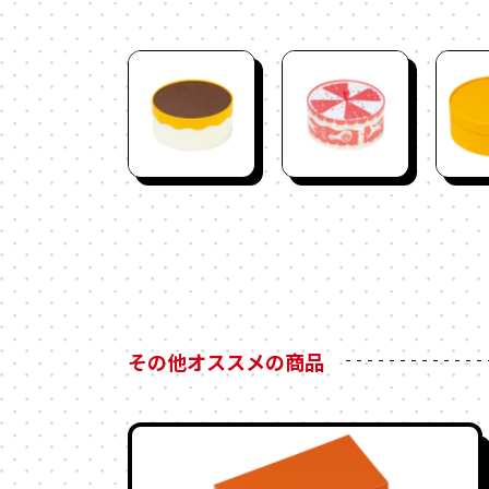
その他オススメの商品