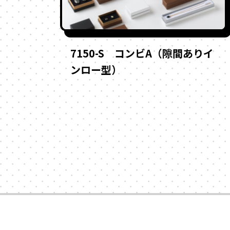
7150-S コンビA（隙間ありイ
ンロー型）