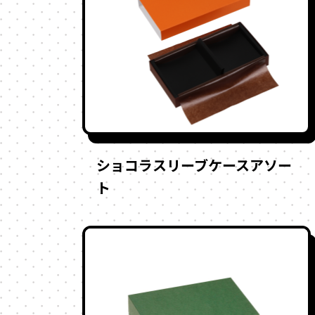
ショコラスリーブケースアソー
ト