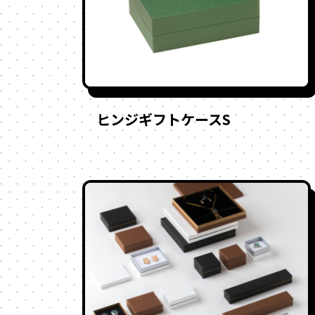
ヒンジギフトケースS