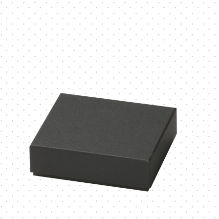
Vカット
底ワンタ
スライド式
フラップ
変形箱
ハート形
多角形
ー
家型
バック型
かご型
ドーム型
ピロー型
丸箱
楕円箱
その他
ペーパーバック
ポーチ
トムソンケース