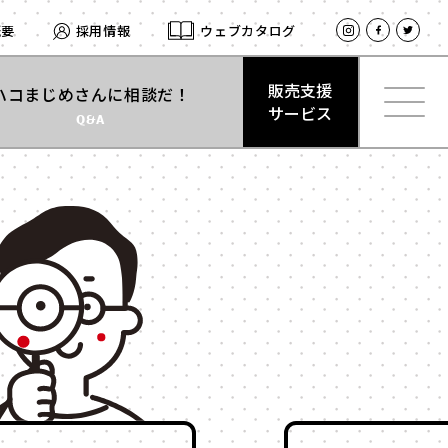
概要
採用情報
ウェブカタログ
販売支援
ハコまじめさんに相談だ！
サービス
Q&A
材質
で探す
販売支援
紙
サービス
とは
式
サテン
型
レザー
合成
ログイン
ベロア
スエード
プ
クリアケース
留め
プラスチック
式
木箱
ト付き