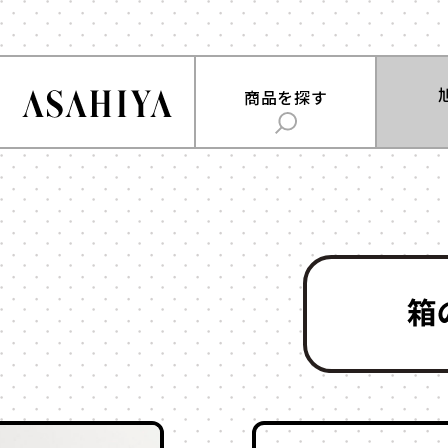
商品を
商品を探す
旭屋について
用途
で探
ABOUT US
時計
お菓子
旭屋ジャーナル
ジュエリー
雑貨
ASAHIYA JOURNAL
フラワー
ウェディング・ブ
ギフト
ハコまじめさんに相談だ！
アクセサリー
Q&A
コスメ
アパレル