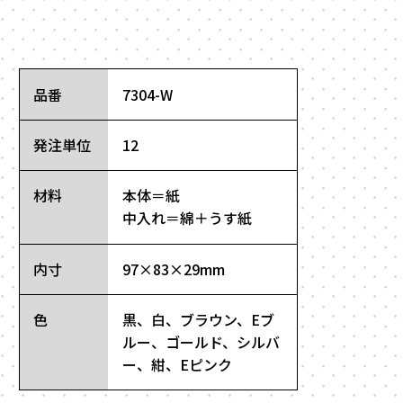
品番
7304-W
発注単位
12
材料
本体＝紙
中入れ＝綿＋うす紙
内寸
97×83×29mm
色
黒、白、ブラウン、Eブ
ルー、ゴールド、シルバ
ー、紺、Eピンク