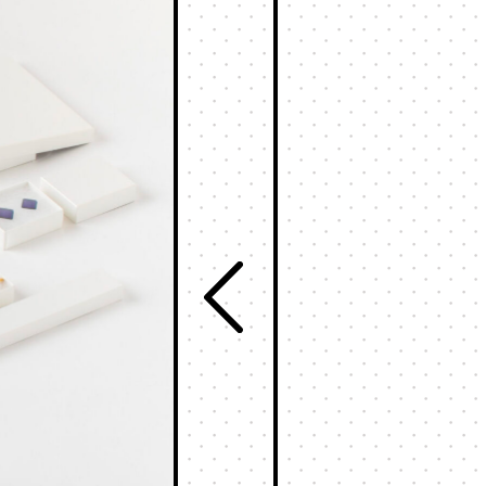
食品
販売支援サービスとは
フルーツ
ログイン
お酒
お茶
ステイショナリ
お知らせ
保管箱
ゲーム
お問い合わせ
フォト
会社概要
陶器
メガネ
採用情報
玩具
ウェブカタログ
電子機器
キーボックス
その他