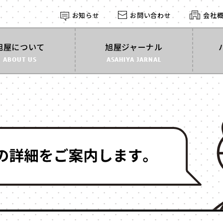
お知らせ
お問い合わせ
会社
探す
旭屋について
旭屋ジャーナル
ABOUT US
ASAHIYA JARNAL
形状
す
で探す
角箱
かぶせ式
インロー
丁番型
マウント
BOOK型
多角形
家型
バック型
カゴ型
ドーム型
ライダル
2段式
開くタイ
身箱のみ
ステッチ
スリーブ
のせふた
フォトフレーム
マグネッ