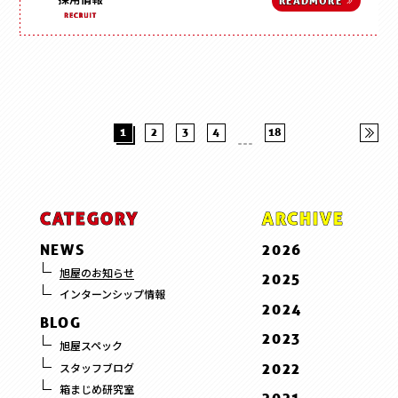
READ
MORE
1
2
3
4
18
CATEGORY
ARCHIVE
NEWS
2026
7 . July
旭屋のお知らせ
2025
インターンシップ情報
6 . June
12 . December
2024
BLOG
5 . May
11 . November
12 . December
2023
旭屋スペック
3 . March
10 . October
11 . November
12 . December
2022
スタッフブログ
2 . February
9 . September
10 . October
10 . October
箱まじめ研究室
10 . October
1 . January