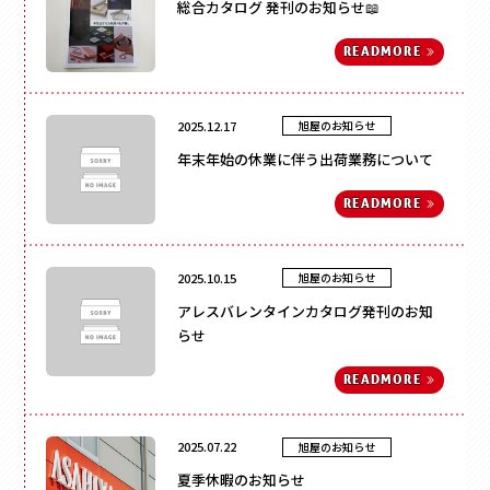
総合カタログ 発刊のお知らせ📖
フラワー
かぶせ式
材質
で探す
ウェディング・ブライダル
インロー式
READ
MORE
ギフト
紙
丁番型
アクセサリー
サテン
マウント型
コスメ
095-882-1230
レザー
2025.12.17
旭屋のお知らせ
アパレル
BOOK型
tel.
合成
年末年始の休業に伴う出荷業務について
食品
多角形
ベロア
お電話受付時間／月〜金曜
9:00〜17:30 （土日祝を除く）
フルーツ
家型
スエード
READ
MORE
お酒
クリアケース
バック型
メールでお問い合わせ
お茶
プラスチック
カゴ型
ステイショナリー
木箱
2025.10.15
旭屋のお知らせ
ドーム型
保管箱
アレスバレンタインカタログ発刊のお知
ゲーム
2段式
らせ
フォト
開くタイプ
陶器
身箱のみ
READ
MORE
メガネ
ステッチ留め
玩具
スリーブ
電子機器
2025.07.22
旭屋のお知らせ
キーボックス
のせふた式
夏季休暇のお知らせ
その他