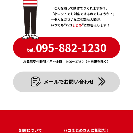
4 . April
2 . February
「こんな箱って試作でつくれますか？」
3 . March
「小ロットでも対応できるのでしょうか？」
1 . January
―そんなささいなご相談も大歓迎。
いつでも“ハコ
まじめ
”にお答えします！
095-882-1230
tel.
お電話受付時間／月〜金曜 9:00〜17:30 （土日祝を除く）
メールでお問い合わせ
旭屋について
ハコまじめさんに相談だ！