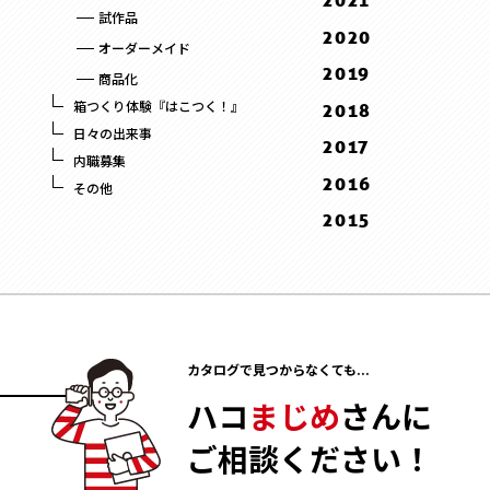
2021
8 . August
9 . September
9 . September
試作品
1 . January
12 . December
2020
7 . July
8 . August
オーダーメイド
9 . September
12 . December
6 . June
2019
7 . July
商品化
8 . August
11 . November
5 . May
12 . December
6 . June
箱つくり体験『はこつく！』
2018
3 . March
10 . October
4 . April
11 . November
5 . May
日々の出来事
12 . December
2017
2 . February
9 . September
3 . March
内職募集
10 . October
4 . April
11 . November
12 . December
2016
1 . January
8 . August
その他
2 . February
9 . September
10 . October
11 . November
12 . December
2015
5 . May
1 . January
8 . August
9 . September
10 . October
11 . November
12 . December
3 . March
7 . July
8 . August
2 . February
10 . October
11 . November
2 . February
6 . June
6 . June
1 . January
9 . September
10 . October
1 . January
5 . May
4 . April
8 . August
9 . September
4 . April
3 . March
7 . July
カタログで見つからなくても...
8 . August
3 . March
2 . February
6 . June
7 . July
ハコ
まじめ
さんに
2 . February
1 . January
5 . May
6 . June
1 . January
ご相談ください！
4 . April
5 . May
3 . March