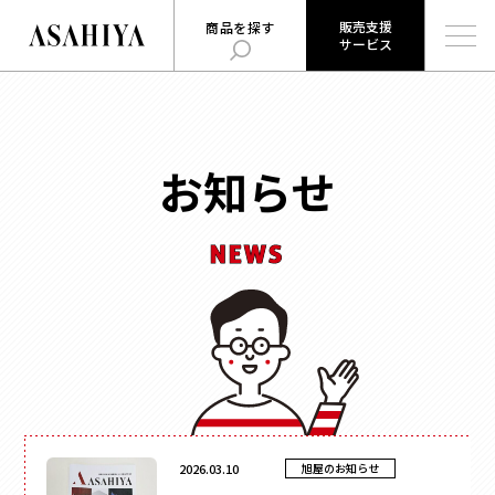
販売支援
商品を探す
サービス
販売支援
旭屋について
旭屋ジャーナル
サービス
ABOUT US
ASAHIYA JOURNAL
とは
お知らせ
ハコまじめさんに相談だ！
ログイン
Q&A
NEWS
販売支援サービスとは
商品を探す
ログイン
お知らせ
用途
で探す
お問い合わせ
時計
会社概要
お菓子
形状
で探す
採用情報
ジュエリー
2026.03.10
旭屋のお知らせ
ウェブカタログ
雑貨
角箱