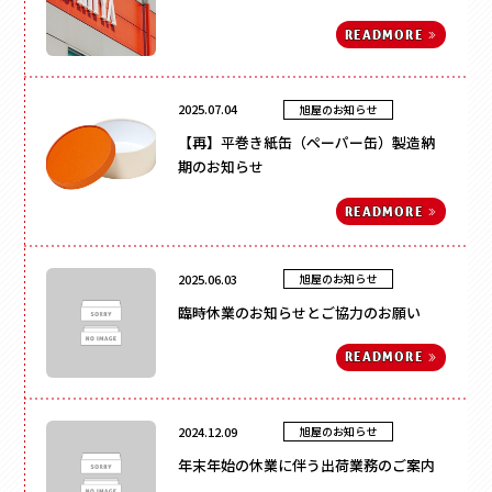
フォトフレーム
マグネット付き
READ
MORE
Vカット
底ワンタッチ
2025.07.04
旭屋のお知らせ
スライド式
【再】平巻き紙缶（ペーパー缶）製造納
フラップ式
期のお知らせ
変形箱
READ
MORE
ハート形
多角形
2025.06.03
旭屋のお知らせ
家型
臨時休業のお知らせとご協力のお願い
バック型
かご型
READ
MORE
ドーム型
ピロー型
2024.12.09
旭屋のお知らせ
丸箱
年末年始の休業に伴う出荷業務のご案内
楕円箱