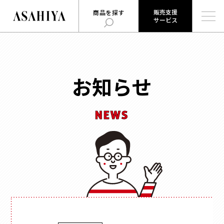
販売支援
商品を探す
サービス
販売支援
旭屋について
旭屋ジャーナル
サービス
ABOUT US
ASAHIYA JOURNAL
とは
お知らせ
ハコまじめさんに相談だ！
ログイン
Q&A
NEWS
販売支援サービスとは
商品を探す
ログイン
お知らせ
用途
で探す
お問い合わせ
時計
会社概要
お菓子
形状
で探す
採用情報
ジュエリー
ウェブカタログ
雑貨
角箱