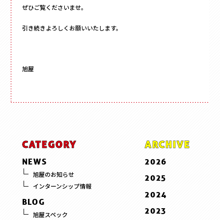
ぜひご覧くださいませ。
引き続きよろしくお願いいたします。
旭屋
CATEGORY
ARCHIVE
NEWS
2026
7 . July
旭屋のお知らせ
2025
インターンシップ情報
6 . June
12 . December
2024
BLOG
5 . May
11 . November
12 . December
2023
旭屋スペック
3 . March
10 . October