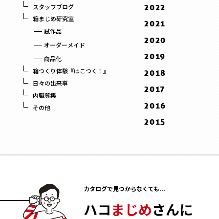
11 . November
12 . December
2022
スタッフブログ
2 . February
9 . September
10 . October
10 . October
箱まじめ研究室
10 . October
2021
1 . January
8 . August
9 . September
9 . September
試作品
1 . January
12 . December
2020
7 . July
8 . August
オーダーメイド
9 . September
12 . December
6 . June
2019
7 . July
商品化
8 . August
11 . November
5 . May
12 . December
6 . June
箱つくり体験『はこつく！』
2018
3 . March
10 . October
4 . April
11 . November
5 . May
日々の出来事
12 . December
2017
2 . February
9 . September
3 . March
内職募集
10 . October
4 . April
11 . November
12 . December
2016
1 . January
8 . August
その他
2 . February
9 . September
10 . October
11 . November
12 . December
2015
5 . May
1 . January
8 . August
9 . September
10 . October
11 . November
12 . December
3 . March
7 . July
8 . August
2 . February
10 . October
11 . November
2 . February
6 . June
6 . June
1 . January
9 . September
10 . October
1 . January
5 . May
4 . April
8 . August
9 . September
4 . April
3 . March
7 . July
カタログで見つからなくても...
8 . August
3 . March
2 . February
6 . June
7 . July
ハコ
まじめ
さんに
2 . February
1 . January
5 . May
6 . June