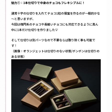
フォトフレーム
魅力①：1本仕切りで中身のチョコもフレキシブルに！
マグネット付き
通常十字の仕切りを入れてチョコ1粒の個室を作るのが一般的かな
Vカット
～と思いますが、
底ワンタッチ
今回は楕円系のチョコや長細いチョコにも対応できるように真ん
スライド式
中に1本だけ仕切りを作りました💡
フラップ式
そして仕切りは別パーツなので不要ならば取り除く事も可能で
変形箱
す！
ハート形
（画像：オランジェットは仕切りのない状態/ボンボンは仕切りの
ある状態）
多角形
家型
バック型
かご型
ドーム型
ピロー型
丸箱
楕円箱