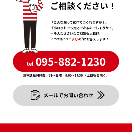
1 . January
ご相談ください！
4 . April
5 . May
3 . March
4 . April
2 . February
「こんな箱って試作でつくれますか？」
3 . March
「小ロットでも対応できるのでしょうか？」
1 . January
―そんなささいなご相談も大歓迎。
いつでも“ハコ
まじめ
”にお答えします！
095-882-1230
tel.
お電話受付時間／月〜金曜 9:00〜17:30 （土日祝を除く）
メールでお問い合わせ