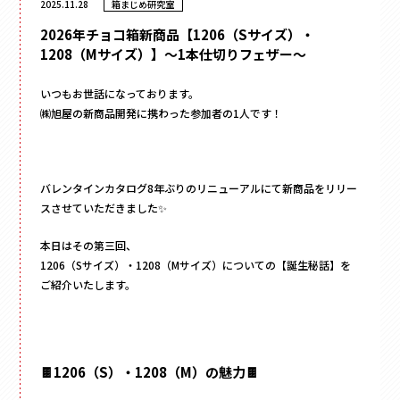
2025.11.28
箱まじめ研究室
フラワー
かぶせ式
材質
で探す
ウェディング・ブライダル
インロー式
ギフト
紙
丁番型
アクセサリー
サテン
マウント型
コスメ
いつもお世話になっております。
095-882-1230
レザー
アパレル
BOOK型
㈱旭屋の新商品開発に携わった参加者の1人です！
tel.
合成
食品
多角形
ベロア
お電話受付時間／月〜金曜
9:00〜17:30 （土日祝を除く）
フルーツ
家型
スエード
お酒
クリアケース
バック型
バレンタインカタログ8年ぶりのリニューアルにて新商品をリリー
メールでお問い合わせ
お茶
プラスチック
スさせていただきました✨
カゴ型
ステイショナリー
木箱
ドーム型
保管箱
本日はその第三回、
ゲーム
2段式
1206（Sサイズ）・1208（Mサイズ）についての【誕生秘話】を
フォト
開くタイプ
ご紹介いたします。
陶器
身箱のみ
メガネ
ステッチ留め
玩具
スリーブ
電子機器
🍫1206（S）・1208（M）の魅力🍫
キーボックス
のせふた式
その他