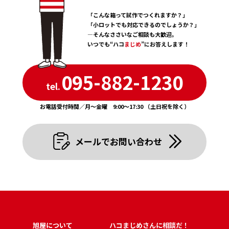
4 . April
2 . February
「こんな箱って試作でつくれますか？」
3 . March
「小ロットでも対応できるのでしょうか？」
1 . January
―そんなささいなご相談も大歓迎。
いつでも“ハコ
まじめ
”にお答えします！
095-882-1230
tel.
お電話受付時間／月〜金曜 9:00〜17:30 （土日祝を除く）
メールでお問い合わせ
旭屋について
ハコまじめさんに相談だ！