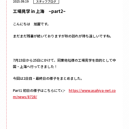
2025.09.19
スタッフブログ
フラワー
かぶせ式
材質
で探す
ウェディング・ブライダル
インロー式
ギフト
紙
丁番型
アクセサリー
こんにちは 旭屋です。
サテン
マウント型
コスメ
095-882-1230
レザー
アパレル
BOOK型
まだまだ残暑が続いておりますが秋の訪れが待ち遠しいですね。
tel.
合成
食品
多角形
ベロア
お電話受付時間／月〜金曜
9:00〜17:30 （土日祝を除く）
フルーツ
家型
スエード
お酒
クリアケース
バック型
7月23日から25日にかけて、同業他社様の工場見学を目的として中
メールでお問い合わせ
お茶
プラスチック
国・上海へ行ってきました！
カゴ型
ステイショナリー
木箱
ドーム型
保管箱
今回は2日目・最終日の様子をまとめました。
ゲーム
2段式
フォト
開くタイプ
Part1 初日の様子はこちらにて👉
https://www.asahiya-net.co
陶器
m/news/8728/
身箱のみ
メガネ
ステッチ留め
玩具
スリーブ
電子機器
キーボックス
のせふた式
その他