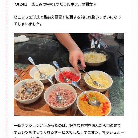
フォトフレーム
7月24日 楽しみの中の1つだったホテルの朝食🌞
マグネット付き
Vカット
ビュッフェ形式で品揃え豊富！制覇する前にお腹いっぱいになっ
てしまいました。
底ワンタッチ
スライド式
フラップ式
変形箱
ハート形
多角形
家型
バック型
かご型
ドーム型
ピロー型
一番テンションが上がったのは、好きな具材を選んだら目の前で
丸箱
オムレツを作ってくれるサービスでした！オニオン、マッシュルー
楕円箱