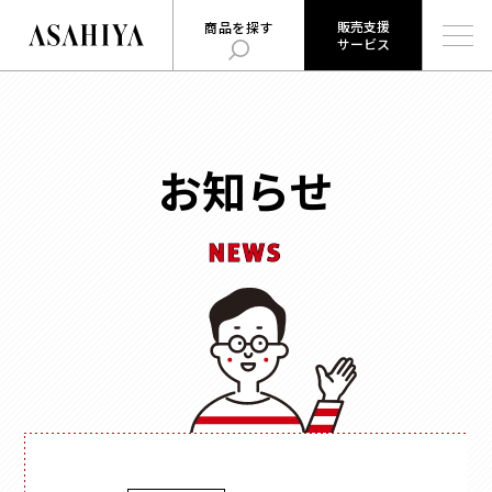
販売支援
商品を探す
サービス
販売支援
旭屋について
旭屋ジャーナル
サービス
ABOUT US
ASAHIYA JOURNAL
とは
お知らせ
ハコまじめさんに相談だ！
ログイン
Q&A
NEWS
販売支援サービスとは
商品を探す
ログイン
お知らせ
用途
で探す
お問い合わせ
時計
会社概要
お菓子
形状
で探す
採用情報
ジュエリー
ウェブカタログ
雑貨
角箱