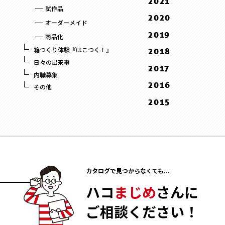
2021
8 . August
9 . September
9 . September
試作品
1 . January
12 . December
2020
7 . July
8 . August
オーダーメイド
9 . September
12 . December
6 . June
2019
7 . July
商品化
8 . August
11 . November
5 . May
12 . December
6 . June
箱つくり体験『はこつく！』
2018
3 . March
10 . October
4 . April
11 . November
5 . May
日々の出来事
12 . December
2017
2 . February
9 . September
3 . March
内職募集
10 . October
4 . April
11 . November
12 . December
2016
1 . January
8 . August
その他
2 . February
9 . September
10 . October
11 . November
12 . December
2015
5 . May
1 . January
8 . August
9 . September
10 . October
11 . November
12 . December
3 . March
7 . July
8 . August
2 . February
10 . October
11 . November
2 . February
6 . June
6 . June
1 . January
9 . September
10 . October
1 . January
5 . May
4 . April
8 . August
9 . September
4 . April
3 . March
7 . July
カタログで見つからなくても...
8 . August
3 . March
2 . February
6 . June
7 . July
ハコ
まじめ
さんに
2 . February
1 . January
5 . May
6 . June
1 . January
ご相談ください！
4 . April
5 . May
3 . March