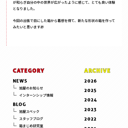
が和らぎ自分の中の世界が広がったように感じて、とても良い体験
となりました。
今回の出張で目にした箱から着想を得て、新たな形状の箱を作って
みたいと思います🎁
CATEGORY
ARCHIVE
NEWS
2026
7 . July
旭屋のお知らせ
2025
インターンシップ情報
6 . June
12 . December
2024
BLOG
5 . May
11 . November
12 . December
2023
旭屋スペック
3 . March
10 . October
11 . November
12 . December
2022
スタッフブログ
2 . February
9 . September
10 . October
10 . October
箱まじめ研究室
10 . October
1 . January