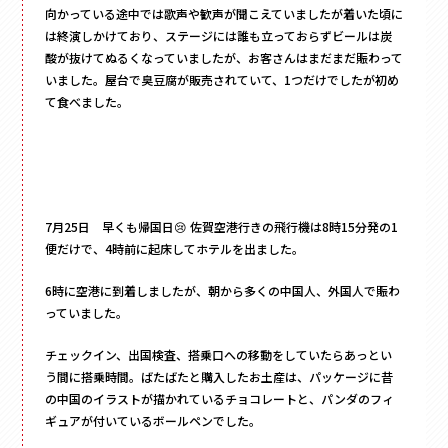
向かっている途中では歌声や歓声が聞こえていましたが着いた頃に
は終演しかけており、ステージには誰も立っておらずビールは炭
酸が抜けてぬるくなっていましたが、お客さんはまだまだ賑わって
いました。屋台で臭豆腐が販売されていて、1つだけでしたが初め
て食べました。
7月25日 早くも帰国日😢 佐賀空港行きの飛行機は8時15分発の1
便だけで、4時前に起床してホテルを出ました。
6時に空港に到着しましたが、朝から多くの中国人、外国人で賑わ
っていました。
チェックイン、出国検査、搭乗口への移動をしていたらあっとい
う間に搭乗時間。ばたばたと購入したお土産は、パッケージに昔
の中国のイラストが描かれているチョコレートと、パンダのフィ
ギュアが付いているボールペンでした。