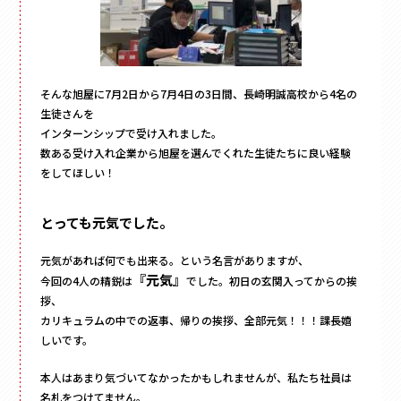
フォトフレーム
マグネット付き
Vカット
底ワンタッチ
そんな旭屋に7月2日から7月4日の3日間、長崎明誠高校から4名の
スライド式
生徒さんを
フラップ式
インターンシップで受け入れました。
数ある受け入れ企業から旭屋を選んでくれた生徒たちに良い経験
変形箱
をしてほしい！
ハート形
多角形
とっても元気でした。
家型
バック型
元気があれば何でも出来る。という名言がありますが、
『元気』
かご型
今回の4人の精鋭は
でした。初日の玄関入ってからの挨
拶、
ドーム型
カリキュラムの中での返事、帰りの挨拶、全部元気！！！課長嬉
ピロー型
しいです。
丸箱
本人はあまり気づいてなかったかもしれませんが、私たち社員は
楕円箱
名札をつけてません。