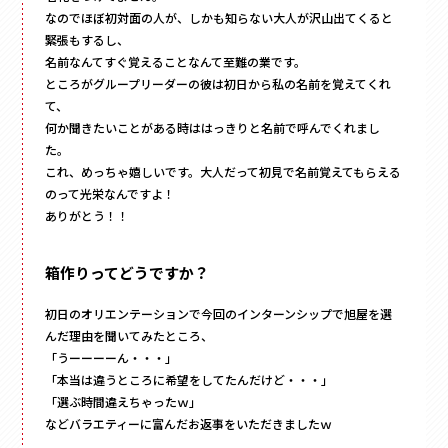
なのでほぼ初対面の人が、しかも知らない大人が沢山出てくると
その他
緊張もするし、
ペーパーバック
名前なんてすぐ覚えることなんて至難の業です。
ポーチ
ところがグループリーダーの彼は初日から私の名前を覚えてくれ
て、
トムソンケース
何か聞きたいことがある時ははっきりと名前で呼んでくれまし
た。
これ、めっちゃ嬉しいです。大人だって初見で名前覚えてもらえる
のって光栄なんですよ！
ありがとう！！
箱作りってどうですか？
初日のオリエンテーションで今回のインターンシップで旭屋を選
んだ理由を聞いてみたところ、
「うーーーーん・・・」
「本当は違うところに希望をしてたんだけど・・・」
「選ぶ時間違えちゃったｗ」
などバラエティーに富んだお返事をいただきましたｗ