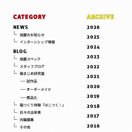
CATEGORY
ARCHIVE
NEWS
2026
7 . July
旭屋のお知らせ
2025
インターンシップ情報
6 . June
12 . December
2024
BLOG
5 . May
11 . November
12 . December
2023
旭屋スペック
3 . March
10 . October
11 . November
12 . December
2022
スタッフブログ
2 . February
9 . September
10 . October
10 . October
箱まじめ研究室
10 . October
2021
1 . January
8 . August
9 . September
9 . September
試作品
1 . January
12 . December
2020
7 . July
8 . August
オーダーメイド
9 . September
12 . December
6 . June
2019
7 . July
商品化
8 . August
11 . November
5 . May
12 . December
6 . June
箱つくり体験『はこつく！』
2018
3 . March
10 . October
4 . April
11 . November
5 . May
日々の出来事
12 . December
2017
2 . February
9 . September
3 . March
内職募集
10 . October
4 . April
11 . November
12 . December
2016
1 . January
8 . August
その他
2 . February
9 . September
10 . October
11 . November