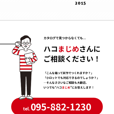
12 . December
2015
5 . May
1 . January
8 . August
9 . September
10 . October
11 . November
12 . December
3 . March
7 . July
8 . August
2 . February
10 . October
11 . November
2 . February
6 . June
6 . June
1 . January
9 . September
10 . October
1 . January
5 . May
4 . April
8 . August
9 . September
4 . April
3 . March
7 . July
カタログで見つからなくても...
8 . August
3 . March
2 . February
6 . June
7 . July
ハコ
まじめ
さんに
2 . February
1 . January
5 . May
6 . June
1 . January
ご相談ください！
4 . April
5 . May
3 . March
4 . April
2 . February
「こんな箱って試作でつくれますか？」
3 . March
「小ロットでも対応できるのでしょうか？」
1 . January
―そんなささいなご相談も大歓迎。
いつでも“ハコ
まじめ
”にお答えします！
095-882-1230
tel.