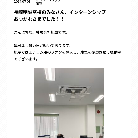
2024.07.05
フラワー
情報
かぶせ式
材質
で探す
ウェディング・ブライダル
インロー式
ギフト
紙
丁番型
アクセサリー
サテン
マウント型
コスメ
こんにちわ、株式会社旭屋です。
095-882-1230
レザー
アパレル
BOOK型
tel.
合成
食品
毎日蒸し暑い日が続いております。
多角形
ベロア
お電話受付時間／月〜金曜
9:00〜17:30 （土日祝を除く）
フルーツ
旭屋ではエアコン用のファンを導入し、冷気を循環させて稼働中
家型
スエード
でございます。
お酒
クリアケース
バック型
メールでお問い合わせ
お茶
プラスチック
カゴ型
ステイショナリー
木箱
ドーム型
保管箱
ゲーム
2段式
フォト
開くタイプ
陶器
身箱のみ
メガネ
ステッチ留め
玩具
スリーブ
電子機器
キーボックス
のせふた式
その他