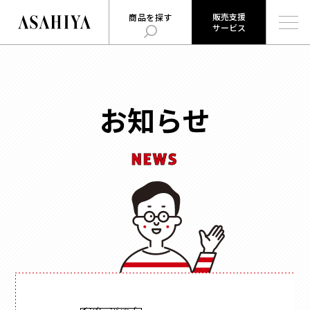
販売支援
商品を探す
サービス
販売支援
旭屋について
旭屋ジャーナル
サービス
ABOUT US
ASAHIYA JOURNAL
とは
お知らせ
ハコまじめさんに相談だ！
ログイン
Q&A
NEWS
販売支援サービスとは
商品を探す
ログイン
お知らせ
用途
で探す
お問い合わせ
時計
会社概要
お菓子
形状
で探す
採用情報
ジュエリー
ウェブカタログ
雑貨
角箱
インターンシップ