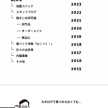
11 . November
12 . December
2023
旭屋スペック
3 . March
10 . October
11 . November
12 . December
2022
スタッフブログ
2 . February
9 . September
10 . October
10 . October
箱まじめ研究室
10 . October
2021
1 . January
8 . August
9 . September
9 . September
試作品
1 . January
12 . December
2020
7 . July
8 . August
オーダーメイド
9 . September
12 . December
6 . June
2019
7 . July
商品化
8 . August
11 . November
5 . May
12 . December
6 . June
箱つくり体験『はこつく！』
2018
3 . March
10 . October
4 . April
11 . November
5 . May
日々の出来事
12 . December
2017
2 . February
9 . September
3 . March
内職募集
10 . October
4 . April
11 . November
12 . December
2016
1 . January
8 . August
その他
2 . February
9 . September
10 . October
11 . November
12 . December
2015
5 . May
1 . January
8 . August
9 . September
10 . October
11 . November
12 . December
3 . March
7 . July
8 . August
2 . February
10 . October
11 . November
2 . February
6 . June
6 . June
1 . January
9 . September
10 . October
1 . January
5 . May
4 . April
8 . August
9 . September
4 . April
3 . March
7 . July
カタログで見つからなくても...
8 . August
3 . March
2 . February
6 . June