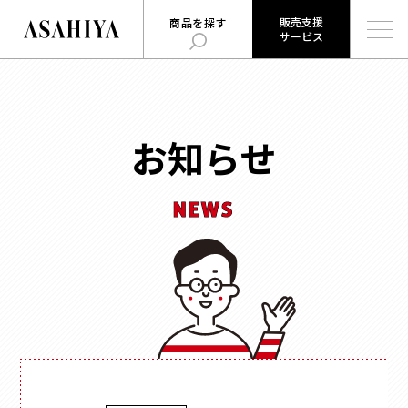
販売支援
商品を探す
サービス
販売支援
旭屋について
旭屋ジャーナル
サービス
ABOUT US
ASAHIYA JOURNAL
とは
お知らせ
ハコまじめさんに相談だ！
ログイン
Q&A
NEWS
販売支援サービスとは
商品を探す
ログイン
お知らせ
用途
で探す
お問い合わせ
時計
会社概要
お菓子
形状
で探す
採用情報
ジュエリー
ウェブカタログ
雑貨
角箱