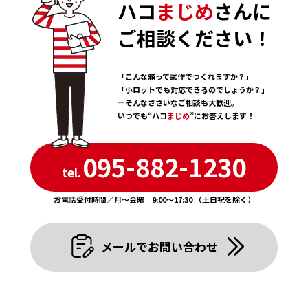
7 . July
ハコ
まじめ
さんに
2 . February
1 . January
5 . May
6 . June
1 . January
ご相談ください！
4 . April
5 . May
3 . March
4 . April
2 . February
「こんな箱って試作でつくれますか？」
3 . March
「小ロットでも対応できるのでしょうか？」
1 . January
―そんなささいなご相談も大歓迎。
いつでも“ハコ
まじめ
”にお答えします！
095-882-1230
tel.
お電話受付時間／月〜金曜 9:00〜17:30 （土日祝を除く）
メールでお問い合わせ