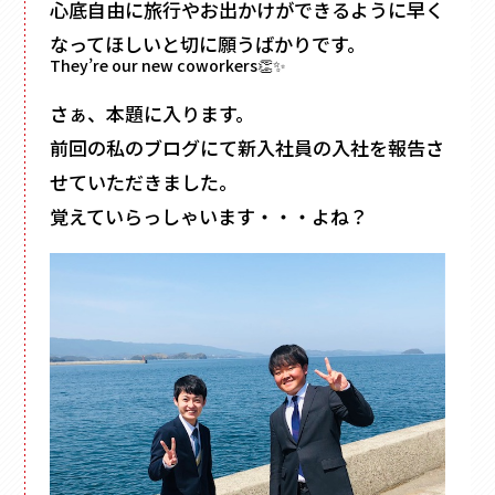
フォトフレーム
心底自由に旅行やお出かけができるように早く
マグネット付き
なってほしいと切に願うばかりです。
Vカット
They’re our new coworkers👏✨
底ワンタッチ
さぁ、本題に入ります。
スライド式
前回の私のブログにて新入社員の入社を報告さ
フラップ式
せていただきました。
変形箱
覚えていらっしゃいます・・・よね？
ハート形
多角形
家型
バック型
かご型
ドーム型
ピロー型
丸箱
楕円箱