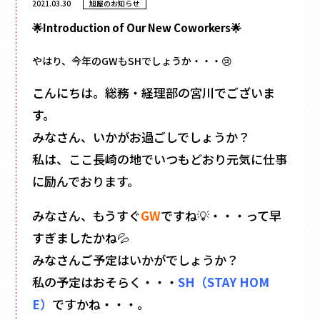
2021.03.30
旭屋のお知らせ
フラワー
かぶせ式
材質
で探す
ウェディング・ブライダル
インロー式
ギフト
紙
丁番型
アクセサリー
やはり、今年のGWもSHでしょうか・・・😢
サテン
マウント型
コスメ
095-882-1230
レザー
アパレル
BOOK型
こんにちは。総務・経理部の宮川でございま
tel.
合成
食品
多角形
す。
ベロア
お電話受付時間／月〜金曜
9:00〜17:30 （土日祝を除く）
フルーツ
家型
スエード
みなさん、いかがお過ごしでしょうか？
お酒
クリアケース
バック型
メールでお問い合わせ
お茶
私は、ここ長崎の地でいつもどおり元気に仕事
プラスチック
カゴ型
ステイショナリー
に励んでおります。
木箱
ドーム型
保管箱
ゲーム
2段式
みなさん、もうすぐ
GW
ですね💡・・・って早
フォト
開くタイプ
すぎましたかね💦
陶器
身箱のみ
メガネ
みなさんご予定はいかがでしょうか？
ステッチ留め
玩具
私の予定はおそらく・・・
SH（STAY HOM
スリーブ
電子機器
キーボックス
のせふた式
E）
ですかね・・・。
その他