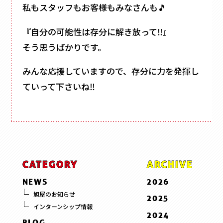
私もスタッフもお客様もみなさんも🎵
『自分の可能性は存分に解き放って‼』
そう思うばかりです。
みんな応援していますので、存分に力を発揮し
ていって下さいね‼
CATEGORY
ARCHIVE
NEWS
2026
7 . July
旭屋のお知らせ
2025
インターンシップ情報
6 . June
12 . December
2024
BLOG
5 . May