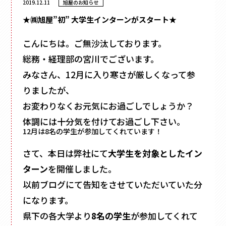
2019.12.11
旭屋のお知らせ
フラワー
かぶせ式
材質
で探す
ウェディング・ブライダル
インロー式
ギフト
紙
丁番型
アクセサリー
こんにちは。ご無沙汰しております。
サテン
マウント型
コスメ
095-882-1230
レザー
総務・経理部の宮川でございます。
アパレル
BOOK型
tel.
合成
みなさん、12月に入り寒さが厳しくなって参
食品
多角形
ベロア
お電話受付時間／月〜金曜
9:00〜17:30 （土日祝を除く）
フルーツ
りましたが、
家型
スエード
お酒
クリアケース
バック型
お変わりなくお元気にお過ごしでしょうか？
メールでお問い合わせ
お茶
プラスチック
カゴ型
体調には十分気を付けてお過ごし下さい。
ステイショナリー
木箱
12月は8名の学生が参加してくれています！
ドーム型
保管箱
ゲーム
2段式
さて、本日は弊社にて
大学生を対象としたイン
フォト
開くタイプ
陶器
ターン
を開催しました。
身箱のみ
メガネ
以前ブログにて告知をさせていただいていた分
ステッチ留め
玩具
になります。
スリーブ
電子機器
キーボックス
のせふた式
県下の各大学より
8名の学生
が参加してくれて
その他