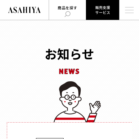
販売支援
商品を探す
サービス
販売支援
旭屋について
旭屋ジャーナル
サービス
ABOUT US
ASAHIYA JOURNAL
とは
お知らせ
ハコまじめさんに相談だ！
ログイン
Q&A
NEWS
販売支援サービスとは
商品を探す
ログイン
お知らせ
用途
で探す
お問い合わせ
時計
会社概要
お菓子
形状
で探す
採用情報
ジュエリー
ウェブカタログ
雑貨
角箱