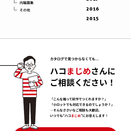
9 . September
3 . March
内職募集
10 . October
4 . April
11 . November
12 . December
2016
1 . January
8 . August
その他
2 . February
9 . September
10 . October
11 . November
12 . December
2015
5 . May
1 . January
8 . August
9 . September
10 . October
11 . November
12 . December
3 . March
7 . July
8 . August
2 . February
10 . October
11 . November
2 . February
6 . June
6 . June
1 . January
9 . September
10 . October
1 . January
5 . May
4 . April
8 . August
9 . September
4 . April
3 . March
7 . July
カタログで見つからなくても...
8 . August
3 . March
2 . February
6 . June
7 . July
ハコ
まじめ
さんに
2 . February
1 . January
5 . May
6 . June
1 . January
ご相談ください！
4 . April
5 . May
3 . March
4 . April
2 . February
「こんな箱って試作でつくれますか？」
3 . March
「小ロットでも対応できるのでしょうか？」
1 . January
―そんなささいなご相談も大歓迎。
いつでも“ハコ
まじめ
”にお答えします！