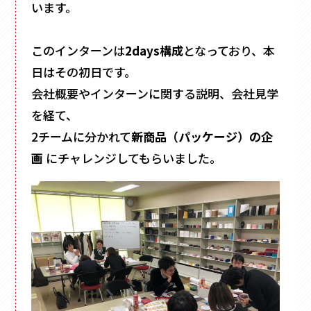
フォトフレーム
います。
マグネット付き
Vカット
このインターンは
2days構成
となっており、本
底ワンタッチ
日はその初日です。
スライド式
会社概要やインターンに関する説明、会社見学
フラップ式
を経て、
変形箱
2チームに分かれて
新商品（パッケージ）の企
ハート形
画
にチャレンジしてもらいました。
多角形
家型
バック型
かご型
ドーム型
ピロー型
丸箱
楕円箱