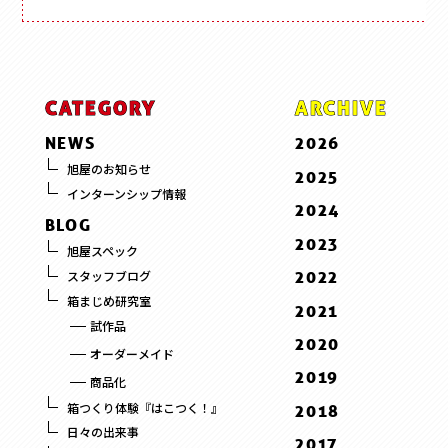
CATEGORY
ARCHIVE
NEWS
2026
7 . July
旭屋のお知らせ
2025
インターンシップ情報
6 . June
12 . December
2024
BLOG
5 . May
11 . November
12 . December
2023
旭屋スペック
3 . March
10 . October
11 . November
12 . December
2022
スタッフブログ
2 . February
9 . September
10 . October
10 . October
箱まじめ研究室
10 . October
2021
1 . January
8 . August
9 . September
9 . September
試作品
1 . January
12 . December
2020
7 . July
8 . August
オーダーメイド
9 . September
12 . December
6 . June
2019
7 . July
商品化
8 . August
11 . November
5 . May
12 . December
6 . June
箱つくり体験『はこつく！』
2018
3 . March
10 . October
4 . April
11 . November
5 . May
日々の出来事
12 . December
2017
2 . February