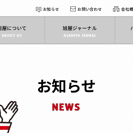
お知らせ
お問い合わせ
会社
探す
旭屋について
旭屋ジャーナル
ABOUT US
ASAHIYA JARNAL
形状
す
で探す
角箱
かぶせ式
インロー
丁番型
マウント
お知らせ
BOOK型
多角形
家型
バック型
カゴ型
ドーム型
ライダル
NEWS
2段式
開くタイ
身箱のみ
ステッチ
スリーブ
のせふた
フォトフレーム
マグネッ