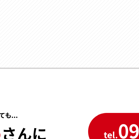
も...
09
め
さんに
tel.