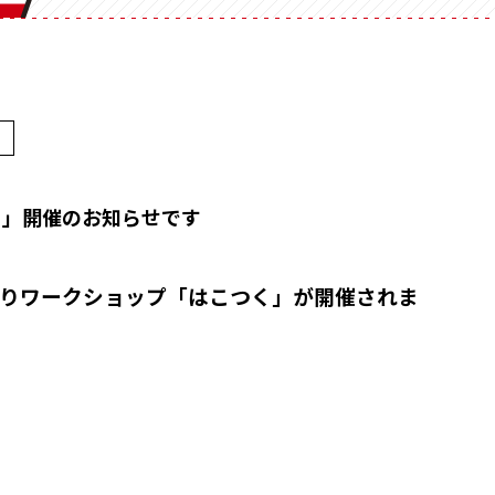
Vカット
底ワンタ
スライド式
フラップ
変形箱
ハート形
多角形
ー
家型
バック型
かご型
ドーム型
ピロー型
丸箱
楕円箱
りワークショップ「はこつく」が開催されま
その他
ペーパーバック
ポーチ
トムソンケース