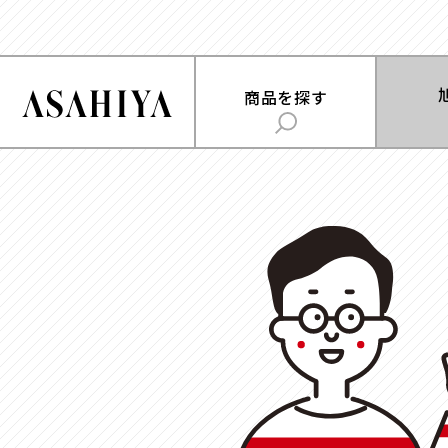
商品を
商品を探す
旭屋について
用途
で探
ABOUT US
時計
お菓子
旭屋ジャーナル
ジュエリー
雑貨
ASAHIYA JOURNAL
フラワー
ウェディング・ブ
ギフト
ハコまじめさんに相談だ！
アクセサリー
Q&A
コスメ
アパレル