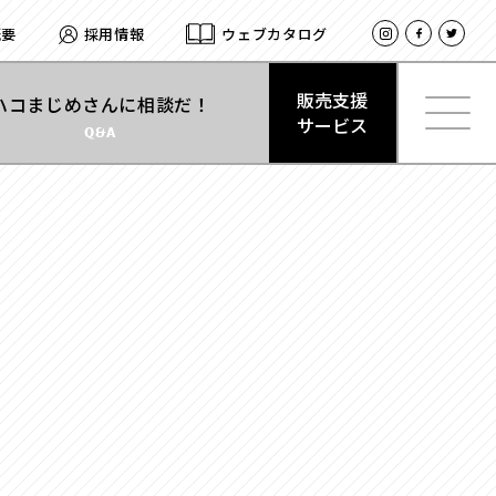
概要
採用情報
ウェブカタログ
販売支援
ハコまじめさんに相談だ！
サービス
Q&A
材質
で探す
販売支援
紙
サービス
とは
式
サテン
型
レザー
合成
ログイン
ベロア
スエード
プ
クリアケース
留め
プラスチック
式
木箱
ト付き