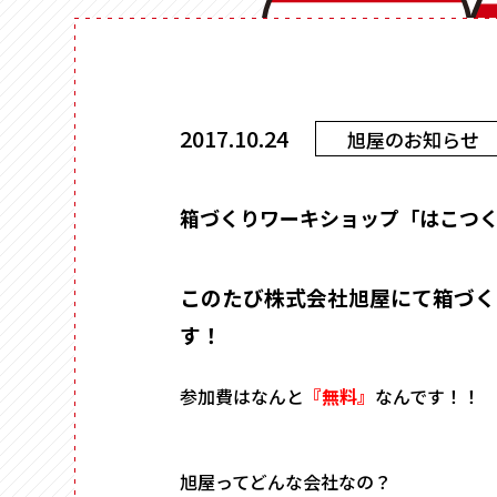
食品
販売支援サービスとは
フルーツ
ログイン
お酒
お茶
2017.10.24
旭屋のお知らせ
ステイショナリ
お知らせ
保管箱
ゲーム
お問い合わせ
フォト
会社概要
陶器
メガネ
このたび株式会社旭屋にて箱づく
採用情報
玩具
す！
ウェブカタログ
電子機器
キーボックス
参加費はなんと
『無料』
なんです！！
その他
旭屋ってどんな会社なの？