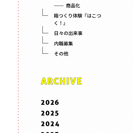
商品化
箱つくり体験『はこつ
く！』
日々の出来事
内職募集
その他
ARCHIVE
2026
2025
7 . July
2024
6 . June
12 . December