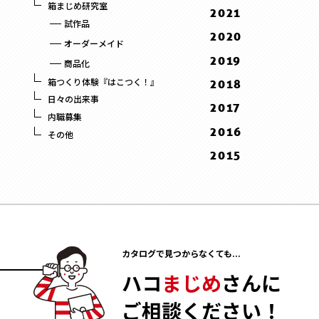
10 . October
箱まじめ研究室
10 . October
2021
1 . January
8 . August
9 . September
9 . September
試作品
1 . January
12 . December
2020
7 . July
8 . August
オーダーメイド
9 . September
12 . December
6 . June
2019
7 . July
商品化
8 . August
11 . November
5 . May
12 . December
6 . June
箱つくり体験『はこつく！』
2018
3 . March
10 . October
4 . April
11 . November
5 . May
日々の出来事
12 . December
2017
2 . February
9 . September
3 . March
内職募集
10 . October
4 . April
11 . November
12 . December
2016
1 . January
8 . August
その他
2 . February
9 . September
10 . October
11 . November
12 . December
2015
5 . May
1 . January
8 . August
9 . September
10 . October
11 . November
12 . December
3 . March
7 . July
8 . August
2 . February
10 . October
11 . November
2 . February
6 . June
6 . June
1 . January
9 . September
10 . October
1 . January
5 . May
4 . April
8 . August
9 . September
4 . April
3 . March
7 . July
カタログで見つからなくても...
8 . August
3 . March
2 . February
6 . June
7 . July
ハコ
まじめ
さんに
2 . February
1 . January
5 . May
6 . June
1 . January
ご相談ください！
4 . April
5 . May