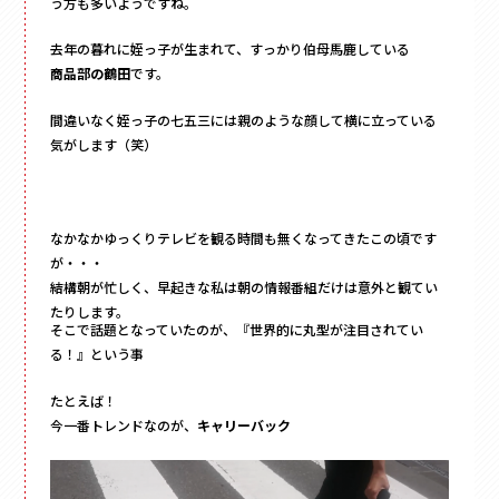
フォトフレーム
う方も多いようですね。
マグネット付き
去年の暮れに姪っ子が生まれて、すっかり伯母馬鹿している
Vカット
商品部の鶴田
です。
底ワンタッチ
間違いなく姪っ子の七五三には親のような顔して横に立っている
スライド式
気がします（笑）
フラップ式
変形箱
ハート形
なかなかゆっくりテレビを観る時間も無くなってきたこの頃です
多角形
が・・・
結構朝が忙しく、早起きな私は朝の情報番組だけは意外と観てい
家型
たりします。
バック型
そこで話題となっていたのが、『世界的に丸型が注目されてい
かご型
る！』という事
ドーム型
たとえば！
ピロー型
今一番トレンドなのが、
キャリーバック
丸箱
楕円箱