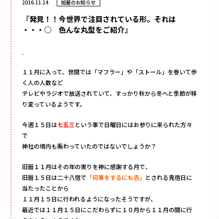
2016.11.14
旭屋のお知らせ
フラワー
かぶせ式
材質
で探す
ウェディング・ブライダル
インロー式
ギフト
紙
丁番型
アクセサリー
サテン
マウント型
コスメ
095-882-1230
レザー
アパレル
BOOK型
tel.
合成
食品
１１月に入って、世間では「マフラー」や「ストール」を巻いて歩
多角形
ベロア
お電話受付時間／月〜金曜
9:00〜17:30 （土日祝を除く）
フルーツ
く人の人数など
家型
スエード
テレビやラジオで放送されていて、すっかり秋から冬へと季節が移
お酒
クリアケース
バック型
メールでお問い合わせ
り変っているようです。
お茶
プラスチック
カゴ型
ステイショナリー
木箱
今週１５日は
七五三
という事で日曜日にはお参りに来られた方々
ドーム型
保管箱
で
ゲーム
2段式
神社の境内も賑わっていたのではないでしょうか？
フォト
開くタイプ
陶器
旧暦１１月はその年の実りを神に感謝する月で、
身箱のみ
メガネ
旧暦１５日は二十八宿で
「何事をするにも吉」
とされる鬼宿日に
ステッチ留め
玩具
当たったことから
スリーブ
電子機器
１１月１５日に行われるようになったそうですが、
キーボックス
のせふた式
最近では１１月１５日にこだわらずに１０月から１１月の間に行
その他