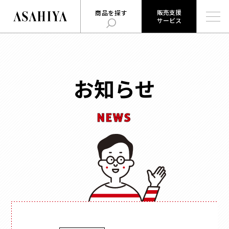
販売支援
商品を探す
サービス
販売支援
旭屋について
旭屋ジャーナル
サービス
ABOUT US
ASAHIYA JOURNAL
とは
お知らせ
ハコまじめさんに相談だ！
ログイン
Q&A
NEWS
販売支援サービスとは
商品を探す
ログイン
お知らせ
用途
で探す
お問い合わせ
時計
会社概要
お菓子
形状
で探す
採用情報
ジュエリー
ウェブカタログ
雑貨
角箱