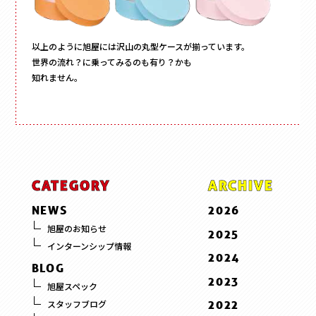
以上のように旭屋には沢山の丸型ケースが揃っています。
世界の流れ？に乗ってみるのも有り？かも
知れません。
CATEGORY
ARCHIVE
NEWS
2026
7 . July
旭屋のお知らせ
2025
インターンシップ情報
6 . June
12 . December
2024
BLOG
5 . May
11 . November
12 . December
2023
旭屋スペック
3 . March
10 . October
11 . November
12 . December
2022
スタッフブログ
2 . February
9 . September
10 . October