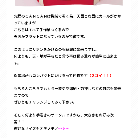
先程のＣＡＮＣＡＮは機械で巻く為、天面と底面にカールがかか
っていますが
こちらはすべて手作業つくるので
天面が
フラット
になっているのが特徴です。
このようにリボンをかけるのも綺麗に出来ますし、
何よりも、天・地が平らだと言う事は積み重ねが簡単に出来ま
す。
保管場所もコンパクトにいけるって代物です
（スゴイ！！）
もちろんこちらでもカラー変更や印刷・箔押しなどの対応も出来
ますので
ぜひともチャレンジしてみて下さい。
そして何より手巻きのサークルですから、大きさもお好み次
第！！
微妙なサイズもオテノモノ
～♪～