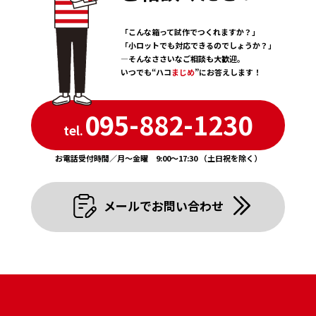
3 . March
4 . April
2 . February
「こんな箱って試作でつくれますか？」
3 . March
「小ロットでも対応できるのでしょうか？」
1 . January
―そんなささいなご相談も大歓迎。
いつでも“ハコ
まじめ
”にお答えします！
095-882-1230
tel.
お電話受付時間／月〜金曜 9:00〜17:30 （土日祝を除く）
メールでお問い合わせ