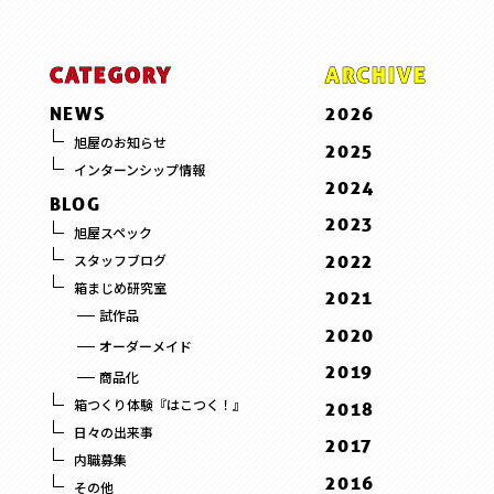
CATEGORY
ARCHIVE
NEWS
2026
7 . July
旭屋のお知らせ
2025
インターンシップ情報
6 . June
12 . December
2024
BLOG
5 . May
11 . November
12 . December
2023
旭屋スペック
3 . March
10 . October
11 . November
12 . December
2022
スタッフブログ
2 . February
9 . September
10 . October
10 . October
箱まじめ研究室
10 . October
2021
1 . January
8 . August
9 . September
9 . September
試作品
1 . January
12 . December
2020
7 . July
8 . August
オーダーメイド
9 . September
12 . December
6 . June
2019
7 . July
商品化
8 . August
11 . November
5 . May
12 . December
6 . June
箱つくり体験『はこつく！』
2018
3 . March
10 . October
4 . April
11 . November
5 . May
日々の出来事
12 . December
2017
2 . February
9 . September
3 . March
内職募集
10 . October
4 . April
11 . November
12 . December
2016
1 . January
8 . August
その他
2 . February
9 . September