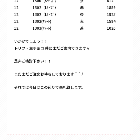
12
1300（Sｻｲｽﾞ）
茶
612
12
1302（Lｻｲｽﾞ）
赤
1889
12
1302（Lｻｲｽﾞ）
茶
1923
12
1303(ｱｿｰﾄ)
赤
1594
12
1303(ｱｿｰﾄ)
茶
1020
いかがでしょう！！
トリフ・生チョコ 共にまだご案内できますｖ
是非ご検討下さい！！
まだまだご注文お待ちしております＾＾/
それでは今日はこの辺りで失礼致します。