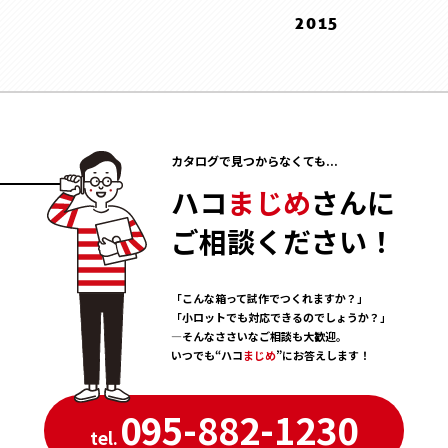
10 . October
11 . November
12 . December
2015
5 . May
1 . January
8 . August
9 . September
10 . October
11 . November
12 . December
3 . March
7 . July
8 . August
2 . February
10 . October
11 . November
2 . February
6 . June
6 . June
1 . January
9 . September
10 . October
1 . January
5 . May
4 . April
8 . August
9 . September
4 . April
3 . March
7 . July
カタログで見つからなくても...
8 . August
3 . March
2 . February
6 . June
7 . July
ハコ
まじめ
さんに
2 . February
1 . January
5 . May
6 . June
1 . January
ご相談ください！
4 . April
5 . May
3 . March
4 . April
2 . February
「こんな箱って試作でつくれますか？」
3 . March
「小ロットでも対応できるのでしょうか？」
1 . January
―そんなささいなご相談も大歓迎。
いつでも“ハコ
まじめ
”にお答えします！
095-882-1230
tel.