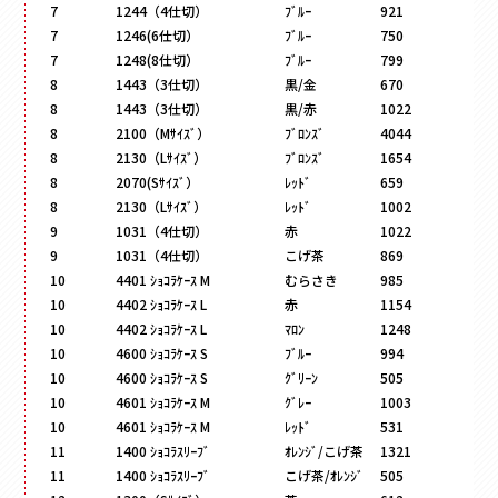
7
1244（4仕切）
ﾌﾞﾙｰ
921
その他
7
1246(6仕切）
ﾌﾞﾙｰ
750
7
1248(8仕切）
ﾌﾞﾙｰ
799
ペーパーバック
8
1443（3仕切）
黒/金
670
ポーチ
8
1443（3仕切）
黒/赤
1022
トムソンケース
8
2100（Mｻｲｽﾞ）
ﾌﾞﾛﾝｽﾞ
4044
8
2130（Lｻｲｽﾞ）
ﾌﾞﾛﾝｽﾞ
1654
8
2070(Sｻｲｽﾞ）
ﾚｯﾄﾞ
659
8
2130（Lｻｲｽﾞ）
ﾚｯﾄﾞ
1002
9
1031（4仕切）
赤
1022
9
1031（4仕切）
こげ茶
869
10
4401 ｼｮｺﾗｹｰｽ M
むらさき
985
10
4402 ｼｮｺﾗｹｰｽ L
赤
1154
10
4402 ｼｮｺﾗｹｰｽ L
ﾏﾛﾝ
1248
10
4600 ｼｮｺﾗｹｰｽ S
ﾌﾞﾙｰ
994
10
4600 ｼｮｺﾗｹｰｽ S
ｸﾞﾘｰﾝ
505
10
4601 ｼｮｺﾗｹｰｽ M
ｸﾞﾚｰ
1003
10
4601 ｼｮｺﾗｹｰｽ M
ﾚｯﾄﾞ
531
11
1400 ｼｮｺﾗｽﾘｰﾌﾞ
ｵﾚﾝｼﾞ/こげ茶
1321
11
1400 ｼｮｺﾗｽﾘｰﾌﾞ
こげ茶/ｵﾚﾝｼﾞ
505