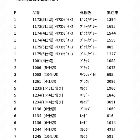
フォトフレーム
マグネット付き
P
品番
外観色
実在庫
Vカット
1
1173(3仕切) ﾄﾘﾌｺﾝﾋﾞｹｰｽ
ﾋﾟﾝｸ/ｸﾞﾚｰ
1394
底ワンタッチ
1
1173(3仕切) ﾄﾘﾌｺﾝﾋﾞｹｰｽ
ﾌﾞﾙｰ/ｸﾞﾚｰ
1695
1
1174(4仕切) ﾄﾘﾌｺﾝﾋﾞｹｰｽ
ﾋﾟﾝｸ/ｸﾞﾚｰ
1544
スライド式
1
1174(4仕切) ﾄﾘﾌｺﾝﾋﾞｹｰｽ
ﾌﾞﾙｰ/ｸﾞﾚｰ
1559
フラップ式
1
1175(5仕切) ﾄﾘﾌｺﾝﾋﾞｹｰｽ
ﾋﾟﾝｸ/ｸﾞﾚｰ
885
1
1175(5仕切) ﾄﾘﾌｺﾝﾋﾞｹｰｽ
ﾌﾞﾙｰ/ｸﾞﾚｰ
1227
変形箱
2
1001(4仕切)
ﾌﾞﾗｯｸ
1088
ハート形
2
1006（5仕切）
ﾌﾞﾗｯｸ
1073
多角形
3
1008（10仕切）
ﾜｲﾝﾚｯﾄﾞN
695
家型
4
1261（4仕切）
ﾌﾞﾗｳﾝ
2086
5
1233(1×3仕切り)
ｵﾚﾝｼﾞ
1960
バック型
5
1234(1×4仕切り)
ﾈｲﾋﾞｰ
1845
かご型
5
1234(1×4仕切り)
ｵﾚﾝｼﾞ
3691
ドーム型
6
1136（6仕切）
ﾌﾞﾛﾝｽﾞ
1060
ピロー型
6
1134（4仕切）
ﾚｯﾄﾞ
616
6
1136（6仕切）
ﾚｯﾄﾞ
1014
丸箱
7
1244（4仕切）
ｵﾚﾝｼﾞ
4213
楕円箱
7
1245（10仕切）
ｵﾚﾝｼﾞ
591