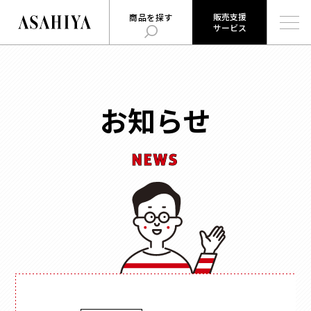
販売支援
商品を探す
サービス
販売支援
旭屋について
旭屋ジャーナル
サービス
ABOUT US
ASAHIYA JOURNAL
とは
お知らせ
ハコまじめさんに相談だ！
ログイン
Q&A
NEWS
販売支援サービスとは
商品を探す
ログイン
お知らせ
用途
で探す
お問い合わせ
時計
会社概要
お菓子
形状
で探す
採用情報
ジュエリー
ウェブカタログ
雑貨
角箱