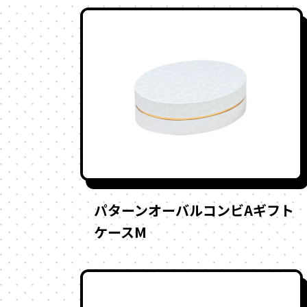
パターンオーバルコンビAギフト
ケースM