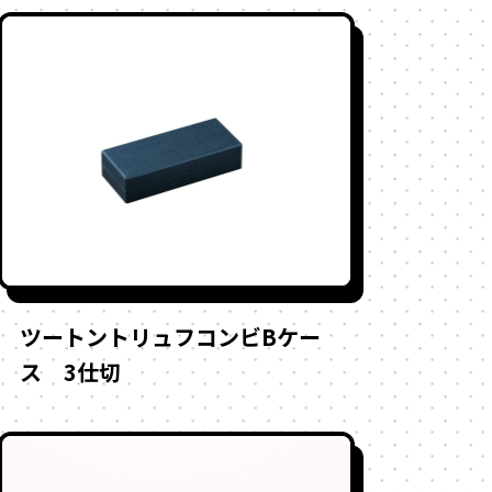
ツートントリュフコンビBケー
ス 3仕切