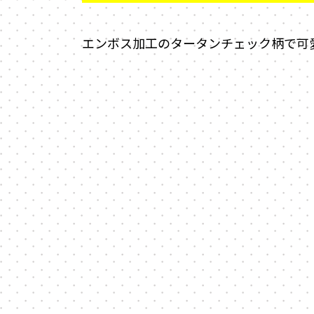
エンボス加工のタータンチェック柄で可