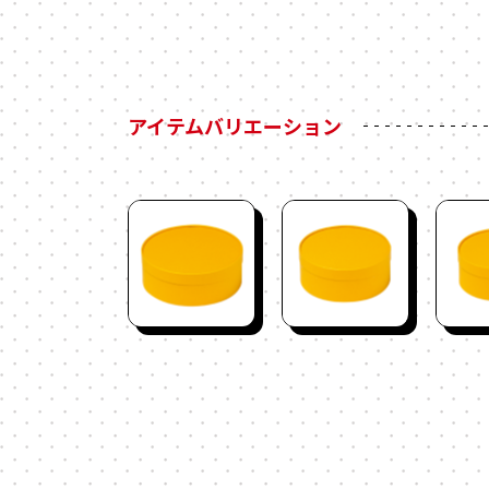
アイテムバリエーション