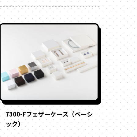
7300-Fフェザーケース（ベーシ
ック）