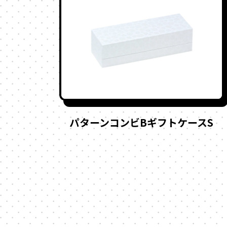
パターンコンビBギフトケースS