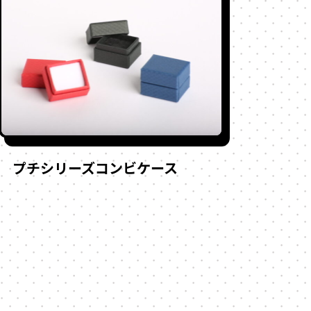
プチシリーズコンビケース