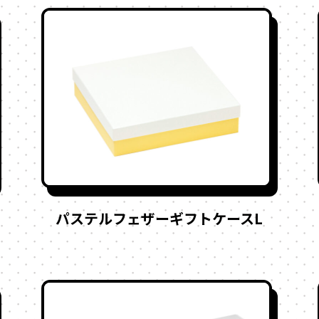
パステルフェザーギフトケースL