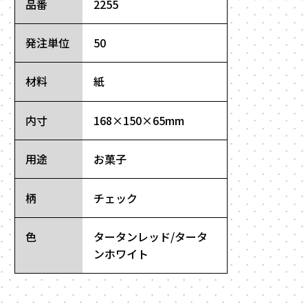
品番
2255
発注単位
50
材料
紙
内寸
168×150×65mm
用途
お菓子
柄
チェック
色
タータンレッド/タータ
ンホワイト