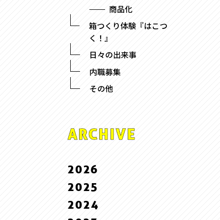
商品化
箱つくり体験『はこつ
く！』
日々の出来事
内職募集
その他
ARCHIVE
2026
2025
7 . July
2024
6 . June
12 . December