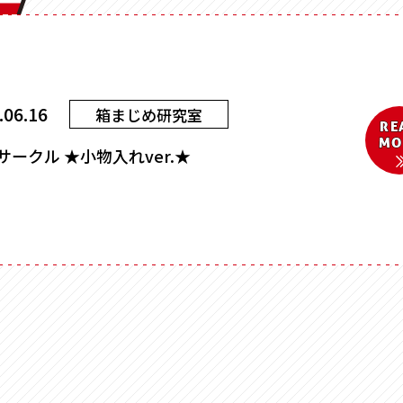
Vカット
底ワンタ
スライド式
フラップ
変形箱
ハート形
多角形
.06.16
箱まじめ研究室
ー
RE
家型
バック型
MO
かご型
ドーム型
0サークル ★小物入れver.★
ピロー型
丸箱
楕円箱
その他
ペーパーバック
ポーチ
トムソンケース