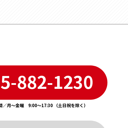
7 . July
8 . August
3 . March
2 . February
6 . June
7 . July
2 . February
1 . January
5 . May
6 . June
1 . January
4 . April
5 . May
3 . March
4 . April
2 . February
3 . March
1 . January
5-882-1230
／月〜金曜 9:00〜17:30 （土日祝を除く）