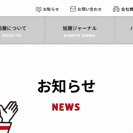
お知らせ
お問い合わせ
会社
探す
旭屋について
旭屋ジャーナル
ABOUT US
ASAHIYA JARNAL
形状
す
で探す
角箱
かぶせ式
インロー
丁番型
マウント
お知らせ
BOOK型
多角形
家型
バック型
カゴ型
ドーム型
ライダル
NEWS
2段式
開くタイ
身箱のみ
ステッチ
スリーブ
のせふた
フォトフレーム
マグネッ