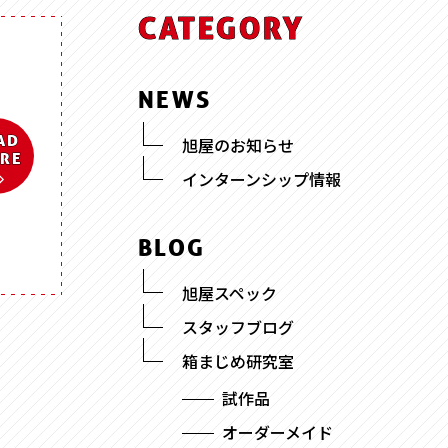
ッチ
CATEGORY
式
NEWS
AD
旭屋のお知らせ
RE
インターンシップ情報
095-882-1230
tel.
BLOG
お電話受付時間／月〜金曜
9:00〜17:30 （土日祝を除く）
旭屋スペック
スタッフブログ
メールでお問い合わせ
箱まじめ研究室
試作品
オーダーメイド