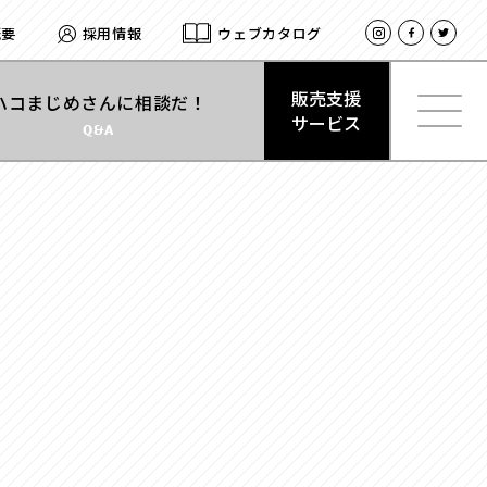
概要
採用情報
ウェブカタログ
販売支援
ハコまじめさんに相談だ！
サービス
Q&A
材質
で探す
販売支援
紙
サービス
とは
式
サテン
型
レザー
合成
ログイン
ベロア
スエード
プ
クリアケース
留め
プラスチック
式
木箱
ト付き