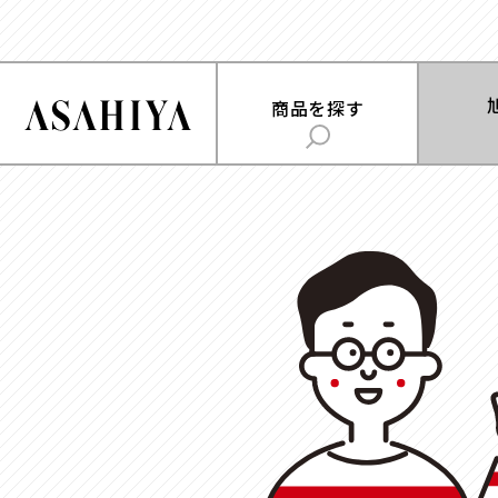
商品を
商品を探す
旭屋について
用途
で探
ABOUT US
時計
お菓子
旭屋ジャーナル
ジュエリー
雑貨
ASAHIYA JOURNAL
フラワー
ウェディング・ブ
ギフト
ハコまじめさんに相談だ！
アクセサリー
Q&A
コスメ
アパレル