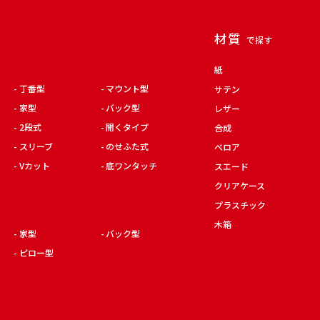
材質
で探す
紙
丁番型
マウント型
サテン
家型
バック型
レザー
2段式
開くタイプ
合成
スリーブ
のせふた式
ベロア
Vカット
底ワンタッチ
スエード
クリアケース
プラスチック
木箱
家型
バック型
ピロー型