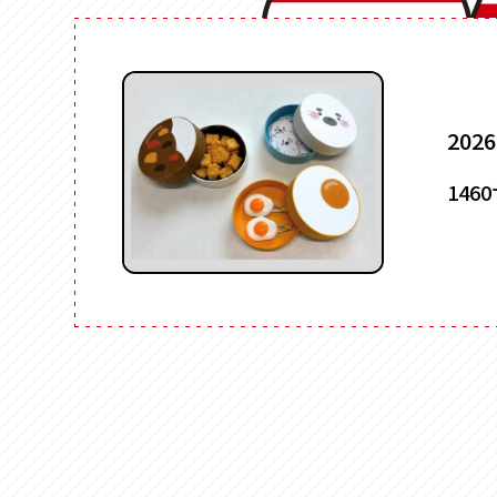
食品
販売支援サービスとは
フルーツ
ログイン
お酒
お茶
2026
ステイショナリ
お知らせ
保管箱
146
ゲーム
お問い合わせ
フォト
会社概要
陶器
メガネ
採用情報
玩具
ウェブカタログ
電子機器
キーボックス
その他