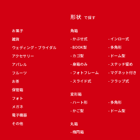
形状
で探す
お菓子
角箱
かぶせ式
インロー式
雑貨
BOOK型
多角形
ウェディング・ブライダル
カゴ型
ドーム型
アクセサリー
身箱のみ
ステッチ留め
アパレル
フォトフレーム
マグネット付き
フルーツ
スライド式
フラップ式
お茶
保管箱
変形箱
フォト
ハート形
多角形
メガネ
かご型
ドーム型
電子機器
その他
丸箱
楕円箱