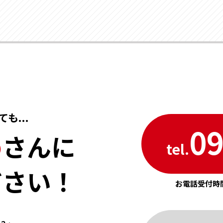
も...
09
め
さんに
tel.
ださい！
お電話受付時間